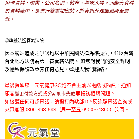
用卡資料、職業、公司名稱、教育、年收入等。而部分資料
於資料庫中，是進行雙重加密的，將資訊外洩風險降至最
低。
◎準據法暨管轄法院
因本網站造成之爭訟均以中華民國法律為準據法，並以台灣
台北地方法院為第一審管轄法院。 如您對我們的安全聲明
及隱私保護政策有任何意見，歡迎與我們聯絡。
最後
提醒您！元氣健康GO絕不會主動以電話或簡訊，通知
顧客
或
等帳務相關問題。
變更付款方式
分期刷卡失敗
如接獲任何可疑電話，請撥打內政部165反詐騙電話查詢或
來電客服0800-898-688（周一至五 0900～1800）詢問。