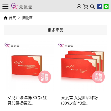
首頁
購物區
更多商品
女兒紅珍珠粉(30包/盒)-
元氣堂 女兒紅珍珠粉
另加贈提袋乙...
(30包/盒)*3盒...