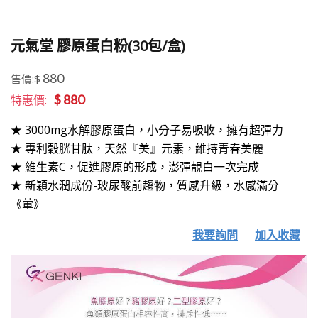
元氣堂 膠原蛋白粉(30包/盒)
880
售價:$
$ 880
特惠價:
★ 3000mg水解膠原蛋白，小分子易吸收，擁有超彈力
★ 專利穀胱甘肽，天然『美』元素，維持青春美麗
★ 維生素C，促進膠原的形成，澎彈靚白一次完成
★ 新穎水潤成份-玻尿酸前趨物，質感升級，水感滿分
《葷》
我要詢問
加入收藏