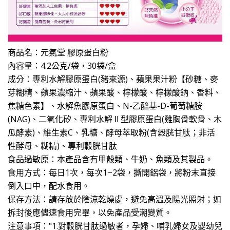
商品名：元氣堂 膠原蛋白粉
內容量：4.2公克/袋，30袋/盒
成分：專利水解膠原蛋白(豬來源)、蘋果果汁粉【砂糖、麥
芽糊精、蘋果濃縮汁、蘋果酸、檸檬酸、檸檬酸鈉、香料、
焦糖色素】、水解魚膠原蛋白、N-乙醯基-D-葡萄糖胺
(NAG)、二氧化矽、專利水解Ⅱ型膠原蛋白(雞胸骨軟骨、木
瓜酵素)、維生素C、乳糖、酵母萃取粉(含穀胱甘肽；非活
性酵母、糊精)、專利穀胱甘肽
食品過敏原：本產品含有甲殼類、牛奶、魚類及其製品。
食用方式：每日1次，每次1~2袋，撕開鋁袋，將粉末直接
倒入口中，配水食用。
保存方法：請存放於陰涼乾燥處，避免高溫及陽光照射；如
拆封後應儘速食用完畢，以免產品受潮變質。
注意事項："1.對穀胱甘肽過敏者，孕婦、哺乳婦女及嬰幼兒