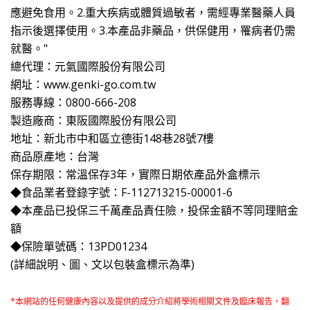
應避免食用。2.重大疾病或體質過敏者，需經專業醫藥人員
指示後選擇使用。3.本產品非藥品，供保健用，罹病者仍需
就醫。"
總代理：元氣國際股份有限公司
網址：www.genki-go.com.tw
服務專線：0800-666-208
製造廠商：東阪國際股份有限公司
地址：新北市中和區立德街148巷28號7樓
商品原產地：台灣
保存期限：常溫保存3年，實際日期依產品外盒標示
◆食品業者登錄字號：F-112713215-00001-6
◆本產品已投保三千萬產品責任險，投保金額不等同理賠金
額
◆保險單號碼：13PD01234
(詳細說明、圖、文以包裝盒標示為準)
*本網站的任何健康內容以及提供的成分介紹將學術相關文件及臨床報告，翻