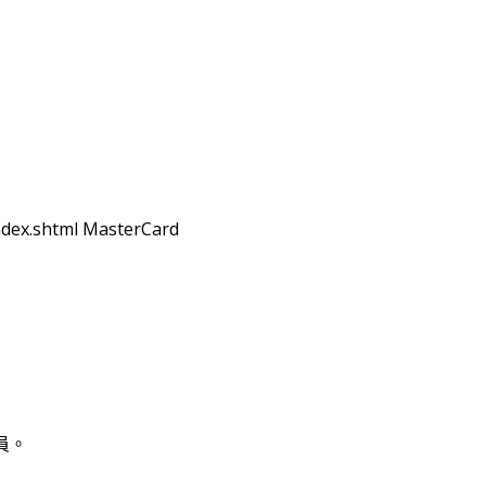
ndex.shtml MasterCard
員。