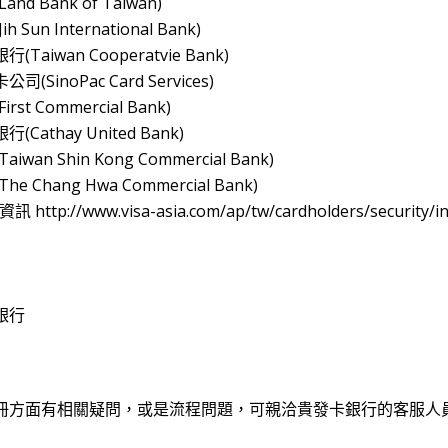
nd Bank of Taiwan)
 Sun International Bank)
Taiwan Cooperatvie Bank)
(SinoPac Card Services)
rst Commercial Bank)
Cathay United Bank)
iwan Shin Kong Commercial Bank)
e Chang Hwa Commercial Bank)
訊 http://www.visa-asia.com/ap/tw/cardholders/security/i
銀行
冊方面有相關疑問，或是流程問題，可親洽貴發卡銀行的客服人