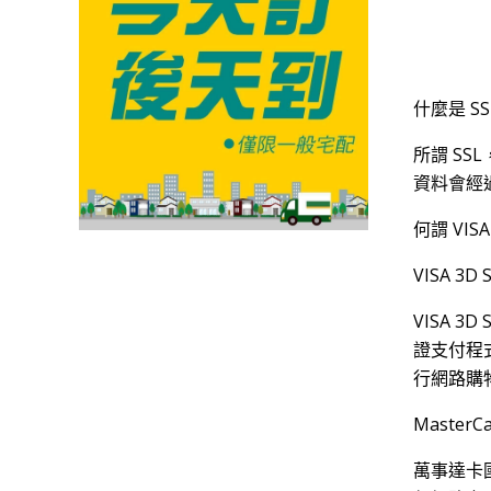
什麼是 SSL
所謂 SS
資料會經
何謂 VISA
VISA 3D 
VISA 
證支付程
行網路購
MasterC
萬事達卡國