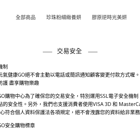
全部商品
珍珠粉細緻養妍
膠原逆時光美妍
交易安全
機制
元氣健康GO絕不會主動以電話或簡訊通知顧客變更付款方式喔
防護 盡享購物樂趣
GO購物中心為了確保您的交易安全，特別運用SSL電子安全機制，
的安全性。另外，我們也支援消費者使用VISA 3D 和 MasterCa
中心符合個人資料保護法各項規定，絕不會洩露您的資料給非業
GO安全購物標章