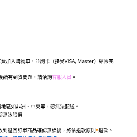
入購物車，並刷卡（接受VISA, Master）結帳完
若後續有到貨問題，請洽詢
客服人員
。
偏遠地區如非洲、中東等，恕無法配送。
恕無法賠償
於收到退回訂單商品確認無誤後，將依退款原則
*
退款。