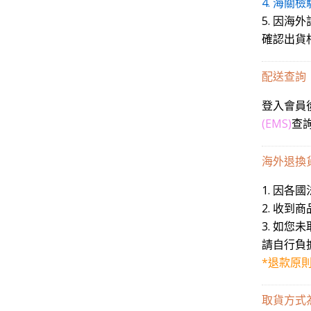
4. 海
5. 因
確認出貨
配送查詢
登入會員
(EMS)
查詢
海外退換
1. 因
2. 收
3. 如
請自行負
*退款原
取貨方式