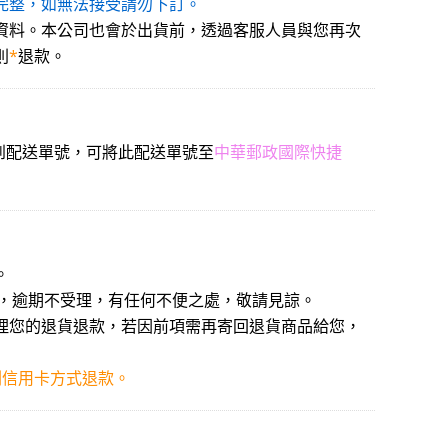
不完整，如無法接受請勿下訂。
等資料。本公司也會於出貨前，透過客服人員與您再次
則
*
退款。
看到配送單號，可將此配送單號至
中華郵政國際快捷
。
回覆，逾期不受理，有任何不便之處，敬請見諒。
授理您的退貨退款，若因前項需再寄回退貨商品給您，
刷信用卡方式退款。