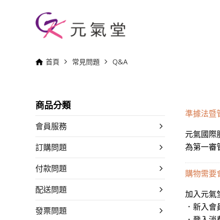
首頁
常見問題
Q&A
準據法暨
會員服務
元氣國際
為第一審
訂購問題
付款問題
購物需要
配送問題
加入元氣
．新入會員
發票問題
．登入消