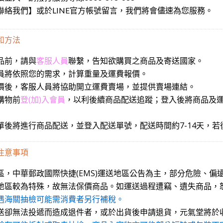
聯絡我們】或於LINE官方帳號留言，我們將會儘速為您服務。
和方法
商品前，請與
客服人員
聯繫，告知欲購買之商品及寄送國家。
服人員將依照您的需求，計算重量及運費報價。
意報價後，客服人員將協助開立運費賣場，並提供賣場連結。
客購物前
登(加)入會員
，以利後續商品配送追蹤；登入後將商品及運費加
到訂單後將進行商品配送，並登入配送單號，配送時間約7-14天，
注意事項
送地區，中華郵政國際快捷(EMS)運送地區公告為主，部分危險、
大陸地區較為特殊，故無法保價商品。如運送過程遭竊、遺失商品，
遇海關抽檢可能需消費者另行補稅。
因配送卻無法投遞而造成退件者，或於出貨後申請退貨，元氣堂將