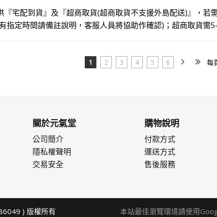
供『宅配到貨』及『超商取貨(超商取貨不支援外島配送)』，若需
若有指定時間請備註說明，客服人員將協助作確認)；超商取貨需5
1
2
3
4
5
6
每
關於元氣堂
購物說明
公司簡介
付款方式
隱私權聲明
運送方式
交易安全
售後服務
86049 ) 版權所有
本站最佳瀏覽環境請使用Google 