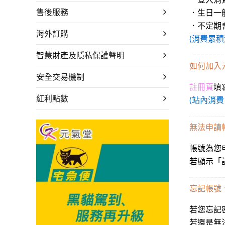
售後服務
．生日一
．不定期
海外訂購
(消費累積
智慧財產及隱私保護聲明
如何加入
安全交易機制
註冊頁
填
紅利點數
(站內消
無法申請
帳號為您申
若顯示「
忘記帳號
若您忘記
若還是無法