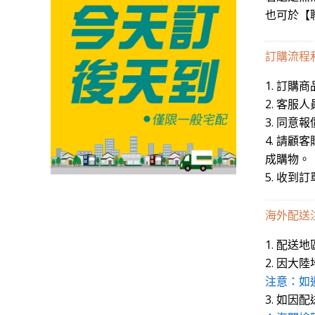
也可於【
訂購流程
1. 訂購
2. 客
3. 同
4. 請顧
成購物。
5. 收
海外配送
1. 配
2. 因
注意：如
3. 如