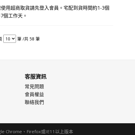
使用超商取貨請先登入會員。宅配到貨時間約1-3個
-7個工作天。
頁
筆 /共 58 筆
客服資訊
常見問題
會員權益
聯絡我們
Chrome、Firefox或IE11以上版本