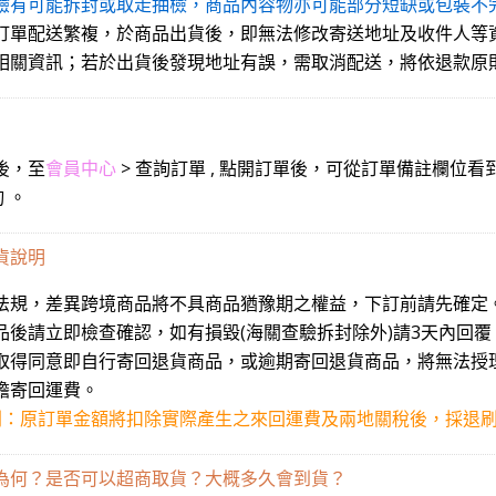
關檢驗有可能拆封或取走抽檢，商品內容物亦可能部分短缺或包裝
海外訂單配送繁複，於商品出貨後，即無法修改寄送地址及收件人
相關資訊；若於出貨後發現地址有誤，需取消配送，將依退款原
後，至
會員中心
> 查詢訂單 , 點開訂單後，可從訂單備註欄位
 。
貨說明
各國法規，差異跨境商品將不具商品猶豫期之權益，下訂前請先確定
到商品後請立即檢查確認，如有損毀(海關查驗拆封除外)請3天內
您未取得同意即自行寄回退貨商品，或逾期寄回退貨商品，將無法
擔寄回運費。
則：原訂單金額將扣除實際產生之來回運費及兩地關稅後，採退
為何？是否可以超商取貨？大概多久會到貨？