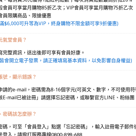
般會員可享當月購物85折乙次；VIP會員可享當月購物75折乙次
會員限購商品、限搶優惠
滿$6,000可升等為VIP，終身購物不限金額可享9折優惠)
元氣堂會員？
寫完整資訊，送出後即可享有會員好康。
費皆會開立電子發票，請正確填寫基本資料，以免影響自身權益)
帳號，顯示錯誤？
請的e-mail，密碼需為8-16個字元(可英文、數字，不可使用符
該E-mail已被註冊」請選擇忘記密碼，或聯繫官方LINE、粉絲
、密碼該怎麼辦？
密碼，可至「會員登入」點選「忘記密碼」，輸入註冊電子郵件
登入，請撥打服務專線0800-898-688