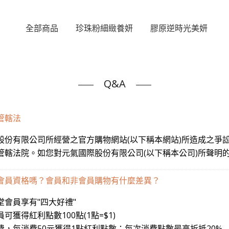
全部商品
珍珠粉細緻養妍
膠原逆時光美妍
Q&A
管轄法
股份有限公司所經營之官方購物網站(以下稱本網站)所造成之爭
管轄法院。如您對元氣國際股份有限公司(以下稱本公司)所聲明
會員資格嗎？會員和非會員購物有什麼差異？
堂會員享有"四大好禮"
可獲得紅利點數100點(1點=$1)
費，每消費50元獲得1點紅利點數；每次消費點數最高折抵20%